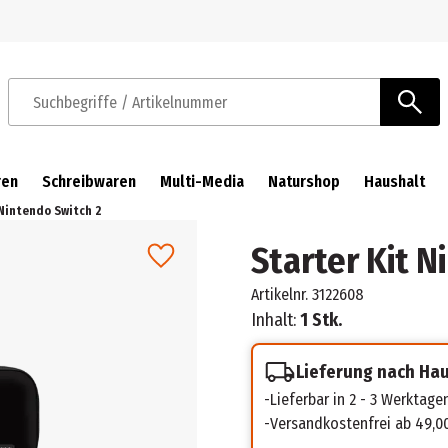
Zur Navigation springen
Zum Hauptinhalt springen
Suchbegriffe / Artikelnummer
ren
Schreibwaren
Multi-Media
Naturshop
Haushalt
 Nintendo Switch 2
Starter Kit N
Artikelnr.
3122608
Inhalt:
1 Stk.
Lieferung nach Ha
Lieferbar in 2 - 3 Werktage
Versandkostenfrei ab 49,0