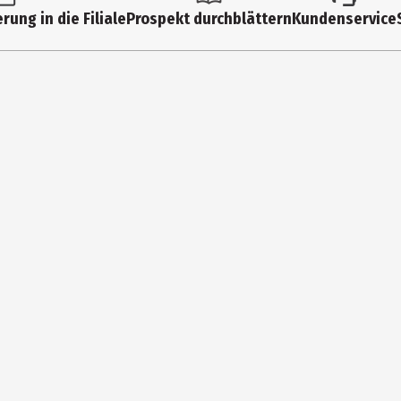
rung in die Filiale
Prospekt durchblättern
Kundenservice
folie | Kopfhörer | Silikongriffe | Aufsteckkappen | Reinigungstuch
bH
39 Schwerte
m