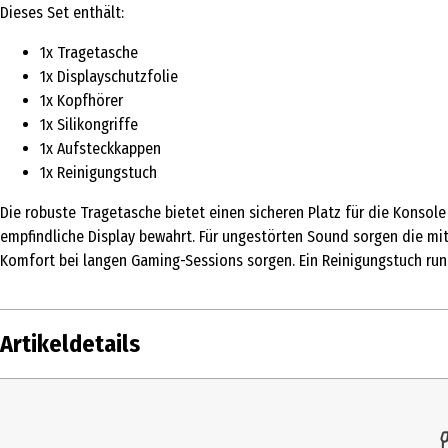
Dieses Set enthält:
1x Tragetasche
1x Displayschutzfolie
1x Kopfhörer
1x Silikongriffe
1x Aufsteckkappen
1x Reinigungstuch
Die robuste Tragetasche bietet einen sicheren Platz für die Konsol
empfindliche Display bewahrt. Für ungestörten Sound sorgen die mi
Komfort bei langen Gaming-Sessions sorgen. Ein Reinigungstuch rund
Artikeldetails
Inhalt
1 Stk.
Produkttyp
Aufbewahrung für Konsolen