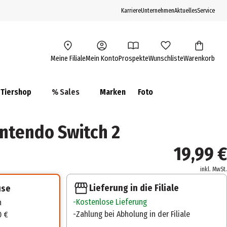
Karriere
Unternehmen
Aktuelles
Service
Meine Filiale
Mein Konto
Prospekte
Wunschliste
Warenkorb
Tiershop
% Sales
Marken
Foto
intendo Switch 2
19,99 €
inkl. MwSt.
Lieferung in die Filiale
use
Kostenlose Lieferung
n
Zahlung bei Abholung in der Filiale
0 €