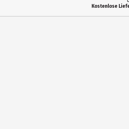
Kostenlose Liefe
Lieferumfang
Tragetasche | Displayschutz
Hersteller
snakebyte distribution Gm
Herstelleradresse
Konrad-Zuse-Straße 13 582
Kontaktmöglichkeit
info@snakebyte-group.co