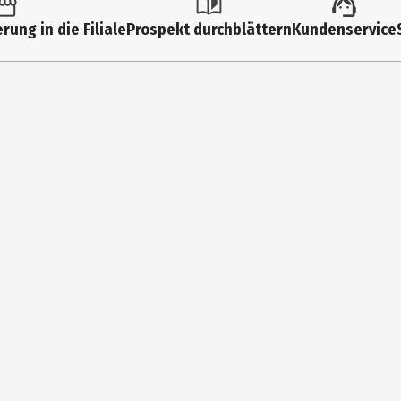
Kuschelartikel
rung in die Filiale
Prospekt durchblättern
Kundenservice
0 Jahre
112614
Kleinkinder|Kindergartenkinder|Grundschüler
Margarete Steiff GmbH, Spielwaren
Richard - Steiff - Str. 4 89537 Giengen
https://www.steiff.com/de-de