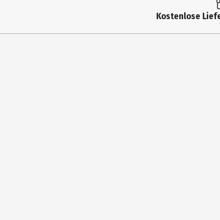
Produkttyp
Kostenlose Liefe
Altersempfehlung ab
Artikelnummer des Herstellers
Zielgruppe
Hersteller
Herstelleradresse
Kontaktmöglichkeit