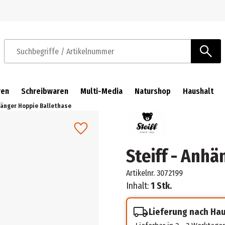
Zur Navigation springen
Zum Hauptinhalt springen
Suchbegriffe / Artikelnummer
ren
Schreibwaren
Multi-Media
Naturshop
Haushalt
hänger Hoppie Ballethase
Steiff - Anh
Artikelnr.
3072199
Inhalt:
1 Stk.
Lieferung nach Ha