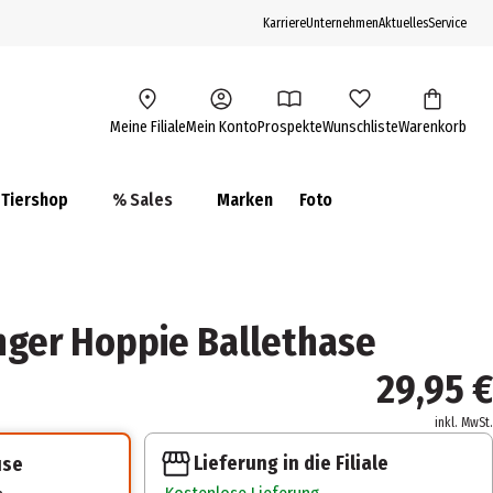
Karriere
Unternehmen
Aktuelles
Service
Meine Filiale
Mein Konto
Prospekte
Wunschliste
Warenkorb
Tiershop
% Sales
Marken
Foto
änger Hoppie Ballethase
29,95 €
inkl. MwSt.
Lieferung in die Filiale
use