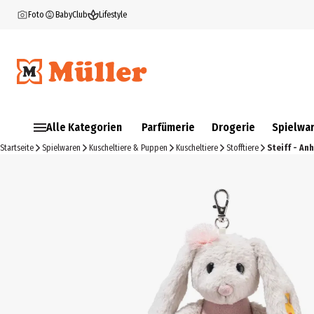
Foto
BabyClub
Lifestyle
Alle Kategorien
Parfümerie
Drogerie
Spielwa
Startseite
Spielwaren
Kuscheltiere & Puppen
Kuscheltiere
Stofftiere
Steiff - An