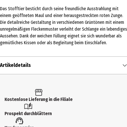
Das Stofftier besticht durch seine freundliche Ausstrahlung mit
einem geöffneten Maul und einer herausgestreckten roten Zunge.
Die detailreiche Gestaltung in verschiedenen Grüntönen mit einem
unregelmäßigen Fleckenmuster verleiht der Schlange ein lebendiges
Aussehen. Dank der weichen Füllung eignet sie sich wunderbar als
gemütliches Kissen oder als Begleitung beim Einschlafen.
Artikeldetails
Inhalt
1 Stk.
Produkttyp
Kostenlose Lieferung in die Filiale
Kuschelartikel
Prospekt durchblättern
Altersempfehlung ab