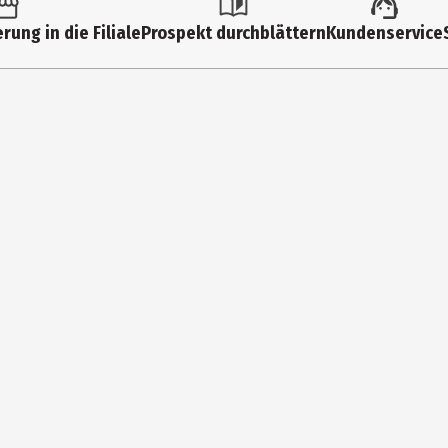
Kuschelartikel
rung in die Filiale
Prospekt durchblättern
Kundenservice
0 Jahre
067631
Kleinkinder|Kindergartenkinder|Grundschüler|Jugendliche
Margarete Steiff GmbH, Spielwaren
Richard - Steiff - Str. 4 89537 Giengen
https://www.steiff.com/de-de