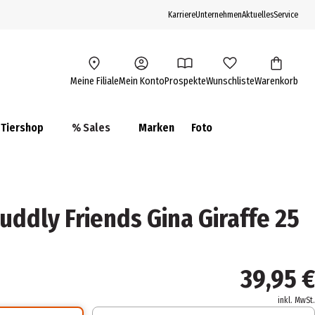
Karriere
Unternehmen
Aktuelles
Service
Meine Filiale
Mein Konto
Prospekte
Wunschliste
Warenkorb
Tiershop
% Sales
Marken
Foto
 Cuddly Friends Gina Giraffe 25
39,95 €
inkl. MwSt.