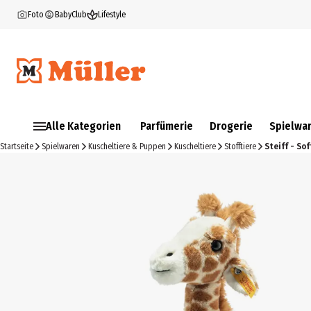
Foto
BabyClub
Lifestyle
Alle Kategorien
Parfümerie
Drogerie
Spielwa
Startseite
Spielwaren
Kuscheltiere & Puppen
Kuscheltiere
Stofftiere
Steiff - So