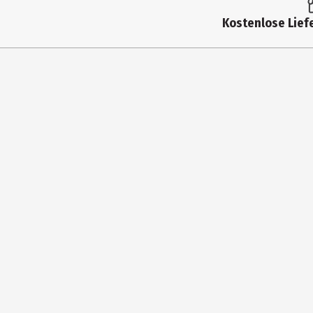
Produkttyp
Kostenlose Liefe
Altersempfehlung ab
Artikelnummer des Herstellers
Zielgruppe
Hersteller
Herstelleradresse
Kontaktmöglichkeit