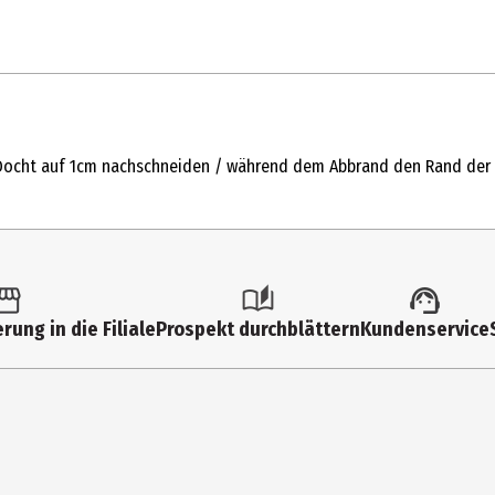
1 Stk.
Stumpenkerzen
Docht auf 1cm nachschneiden / während dem Abbrand den Rand der K
7.7 cm
weiß
10 cm
Paraffin
rung in die Filiale
Prospekt durchblättern
Kundenservice
Gebr. Steinhart GmbH&Co. KG
Buchstraße 20, 86381 Krumbach
info@steinhart.de / www.steinhart.de