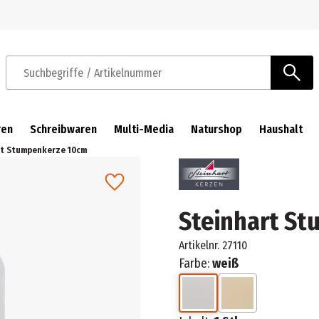
Zur Navigation springen
Zum Hauptinhalt springen
Suchbegriffe / Artikelnummer
ren
Schreibwaren
Multi-Media
Naturshop
Haushalt
rt Stumpenkerze 10cm
Steinhart S
Artikelnr.
27110
Farbe:
weiß