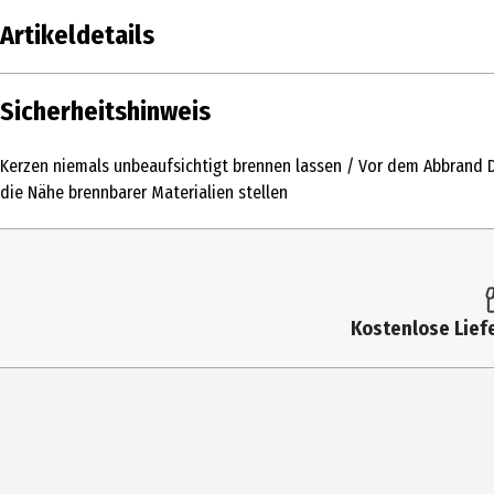
Artikeldetails
Inhalt
Sicherheitshinweis
Produkttyp
Kerzen niemals unbeaufsichtigt brennen lassen / Vor dem Abbrand 
Durchmesser
die Nähe brennbarer Materialien stellen
Farbe
Höhe
Materialdetails
Kostenlose Liefe
Hersteller
Herstelleradresse
Kontaktmöglichkeit