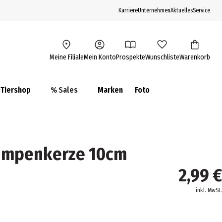
Karriere
Unternehmen
Aktuelles
Service
Meine Filiale
Mein Konto
Prospekte
Wunschliste
Warenkorb
Tiershop
% Sales
Marken
Foto
tumpenkerze 10cm
2,99 €
inkl. MwSt.