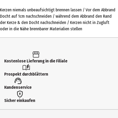
1 Stk.
Kerzen niemals unbeaufsichtigt brennen lassen / Vor dem Abbrand
Produkttyp
Docht auf 1cm nachschneiden / während dem Abbrand den Rand
Stumpenkerzen
der Kerze & den Docht nachschneiden / Kerzen nicht in Zugluft
oder in die Nähe brennbarer Materialien stellen
Durchmesser
7.7 cm
Farbe
weiß
Kostenlose Lieferung in die Filiale
Höhe
Prospekt durchblättern
25 cm
Materialdetails
Kundenservice
Paraffin
Sicher einkaufen
Hersteller
Gebr. Steinhart GmbH&Co. KG