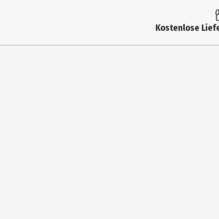
Produkttyp
Kostenlose Liefe
Autor
Genre
Einband
Erscheinungsjahr
ISBN Ausgangsbuch
Seitenzahl
Verlag
Zielgruppe
Hersteller
Herstelleradresse