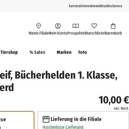
Karriere
Unternehmen
Aktuelles
Service
Meine Filiale
Mein Konto
Prospekte
Wunschliste
Warenkorb
Tiershop
% Sales
Marken
Foto
if, Bücherhelden 1. Klasse,
erd
10,00 €
inkl. MwSt.
Lieferung in die Filiale
use
Kostenlose Lieferung
n