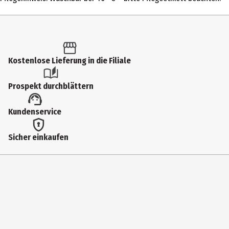
Kuschelartikel
Altersempfehlung ab
1 Jahre
Kostenlose Lieferung in die Filiale
Artikelnummer des Herstellers
3622529
Prospekt durchblättern
Hersteller
Kundenservice
Sterntaler GmbH
Herstelleradresse
Sicher einkaufen
Werkstr. 6 - 8 65599 Dornburg
Kontaktmöglichkeit
https://www.sterntaler.com/