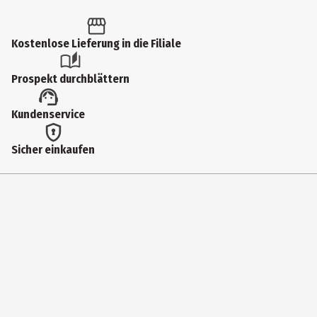
1 Stk.
Altersfreigabe
Kostenlose Lieferung in die Filiale
FSK 18
Prospekt durchblättern
Produkttyp
Kundenservice
Multimedia
Anzahl Bonusdiscs
Sicher einkaufen
0
Virtual Reality
Nein
addOn
Nein
Hauptgenre
actionspiel|adventurespiel