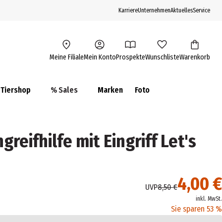
Karriere
Unternehmen
Aktuelles
Service
Meine Filiale
Mein Konto
Prospekte
Wunschliste
Warenkorb
Tiershop
% Sales
Marken
Foto
reifhilfe mit Eingriff Let's
4,00 €
UVP
8,50 €
inkl. MwSt.
Sie sparen 53 %