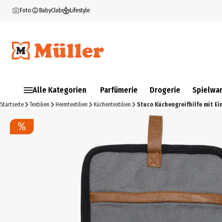
Foto
BabyClub
Lifestyle
Alle Kategorien
Parfümerie
Drogerie
Spielwa
Startseite
Textilien
Heimtextilien
Küchentextilien
Stuco Küchengreifhilfe mit Ei