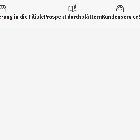
rung in die Filiale
Prospekt durchblättern
Kundenservice
ial), 100% Polyurethan (Bänder), 100% Polyester (Füllung)
Stuchlik GmbH
4474 Vilshofen an der Donau