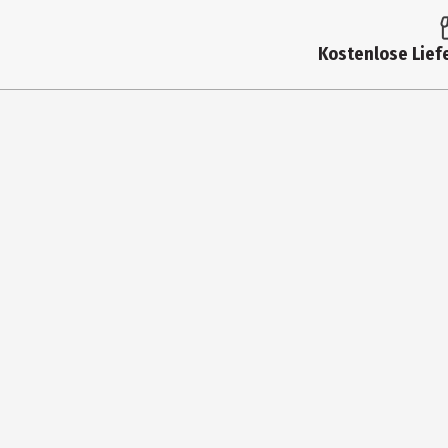
Breite
23 cm
Farbe
Grau
Kostenlose Liefe
Länge
18 cm
Materialdetails
100% Baumwolle (Mater
Muster
Ja
season
übergreifend
Hersteller
Stuco Taschentücher 
Herstelleradresse
Bahnhofstraße 5, DE-9
Kontaktmöglichkeit
service@stuchlik.de