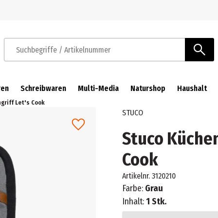
Zur Navigation springen
Zum Hauptinhalt springen
Suchbegriffe / Artikelnummer
ren
Schreibwaren
Multi-Media
Naturshop
Haushalt
ngriff Let's Cook
STUCO
Stuco Kücheng
Cook
Artikelnr.
3120210
Farbe:
Grau
Inhalt:
1 Stk.