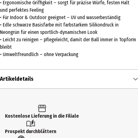
• Ergonomische Griffigkeit – sorgt für präzise Würfe, festen Halt
und perfektes Feeling
• Für Indoor & Outdoor geeignet – UV und wasserbeständig
• Edle schwarze Basisfarbe mit farbstarkem Silikondruck in
Neongrün für einen sportlich-dynamischen Look
• Leicht zu reinigen – pflegeleicht, damit der Ball immer in Topform
bleibt
• Umweltfreundlich – ohne Verpackung
Artikeldetails
Inhalt
1 Stk.
Produkttyp
Kostenlose Lieferung in die Filiale
Kinder und Spielbälle
Prospekt durchblättern
Altersempfehlung ab