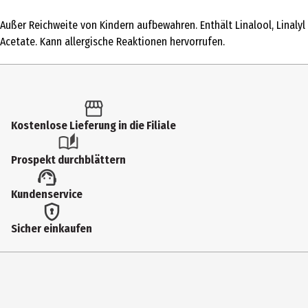
1 Stk.
Außer Reichweite von Kindern aufbewahren. Enthält Linalool, Linalyl
Produkttyp
Acetate. Kann allergische Reaktionen hervorrufen.
Reinigungshelfer
Inhaltsstoffe
-
Kostenlose Lieferung in die Filiale
Anwendungshinweis
Nicht auf erhitzten Oberflächen anwenden
Prospekt durchblättern
Nutzungshinweis
Kundenservice
Außer Reichweite von Kindern aufbewahren. Enthält Linalool,
Linalyl Acetate. Kann allergische Reaktionen hervorrufen.
Sicher einkaufen
Hersteller
P&G DCE BV-Belgium Distr. Div.
Herstelleradresse
Temselaan 100, B-1853 Strombeek-Bever, Belgium.