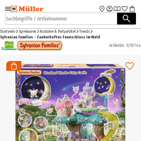
Zur Navigation
Zum Hauptinhalt
springen
springen
Suchbegriffe / Artikelnummer
Startseite
Spielwaren
Kostüme & Partyartikel
Trends
Sylvanian Families - Zauberhaftes Feenschloss im Wald
Artikelnr.
3210744