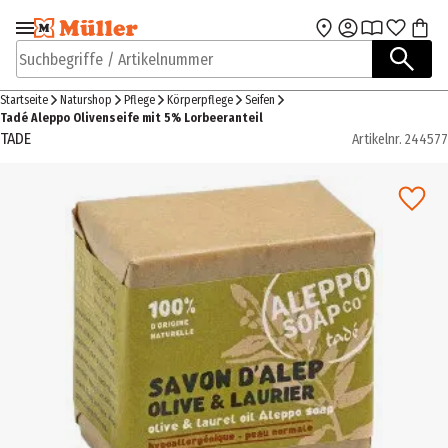
Zur Navigation
Zum Hauptinhalt
springen
springen
Suchbegriffe / Artikelnummer
Startseite
Naturshop
Pflege
Körperpflege
Seifen
Tadé Aleppo Olivenseife mit 5% Lorbeeranteil
TADE
Artikelnr.
244577