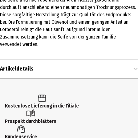
durchläuft anschließend einen neunmonatigen Trocknungsprozess.
Diese sorgfältige Herstellung trägt zur Qualität des Endprodukts
bei. Die Formulierung mit Olivenöl und einem geringen Anteil an
Lorbeeröl reinigt die Haut sanft. Aufgrund ihrer milden
Zusammensetzung kann die Seife von der ganzen Familie
verwendet werden.
Artikeldetails
Inhalt
200 g
Produkttyp
Kostenlose Lieferung in die Filiale
Stückseifen
Prospekt durchblättern
Einsatzbereich
Kundenservice
Seifen