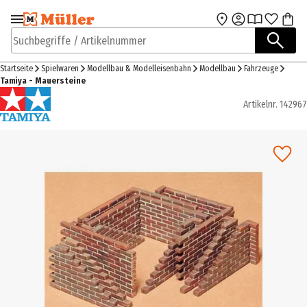
Zur Navigation
Zum Hauptinhalt
springen
springen
Suchbegriffe / Artikelnummer
Startseite
Spielwaren
Modellbau & Modelleisenbahn
Modellbau
Fahrzeuge
Tamiya - Mauersteine
Artikelnr.
142967