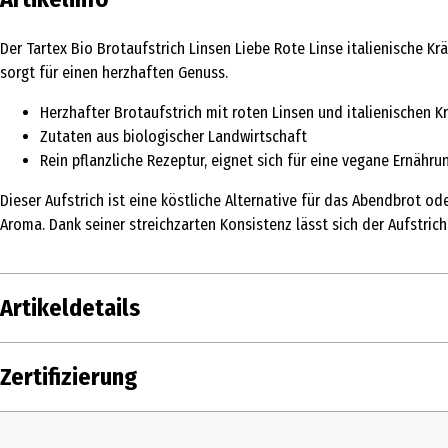
Der Tartex Bio Brotaufstrich Linsen Liebe Rote Linse italienische K
sorgt für einen herzhaften Genuss.
Herzhafter Brotaufstrich mit roten Linsen und italienischen K
Zutaten aus biologischer Landwirtschaft
Rein pflanzliche Rezeptur, eignet sich für eine vegane Ernähr
Dieser Aufstrich ist eine köstliche Alternative für das Abendbrot 
Aroma. Dank seiner streichzarten Konsistenz lässt sich der Aufstric
Artikeldetails
Inhalt
140 g
Zertifizierung
Produkttyp
Herzhafte Brotaufstriche