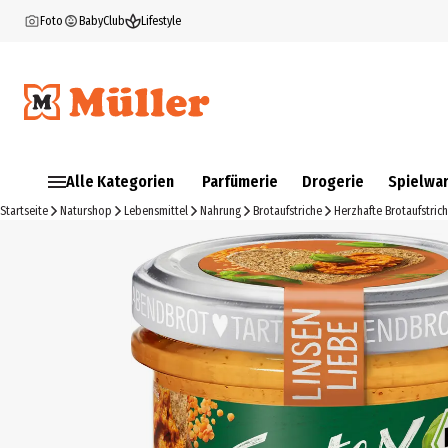
Foto
BabyClub
Lifestyle
Alle Kategorien
Parfümerie
Drogerie
Spielwa
Startseite
Naturshop
Lebensmittel
Nahrung
Brotaufstriche
Herzhafte Brotaufstric