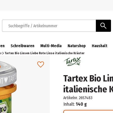
Zur Navigation springen
Zum Hauptinhalt springen
Suchbegriffe / Artikelnummer
ren
Schreibwaren
Multi-Media
Naturshop
Haushalt
he
Tartex Bio Linsen Liebe Rote Linse italienische Kräuter
Tartex Bio Li
italienische 
Artikelnr.
2657483
Inhalt:
140 g