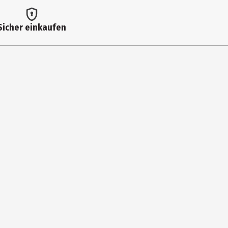
ensaftkonzentrat*, Tomatenmark* zweifach konzentriert 5%,
el*, Bohnenkraut*, Kreuzkümmel, Rosmarin*.<br>*aus bilogischer
Sicher einkaufen