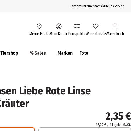
Karriere
Unternehmen
Aktuelles
Service
Meine Filiale
Mein Konto
Prospekte
Wunschliste
Warenkorb
Tiershop
% Sales
Marken
Foto
nsen Liebe Rote Linse
Kräuter
2,35 €
16,79 € / 1 kg
inkl. MwSt.