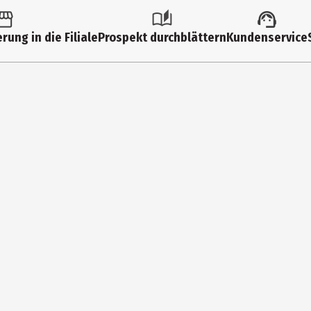
 getrocknet 11%, Wasser, Sonnenblumenöl*, Zitronensaft aus Zitron
likum*, Obstessig*, Knoblauch*, Pfeffer*, Zwiebelpulver*, Liebstöck
rung in die Filiale
Prospekt durchblättern
Kundenservice
utaten|Vegan
chen.