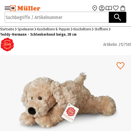
Zur Navigation
Zum Hauptinhalt
springen
springen
Suchbegriffe / Artikelnummer
Startseite
Spielwaren
Kuscheltiere & Puppen
Kuscheltiere
Stofftiere
Teddy-Hermann - Schlenkerhund beige, 28 cm
Artikelnr.
2127561