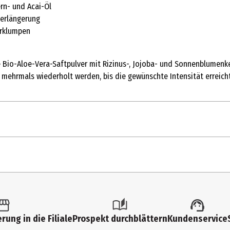
rn- und Acai-Öl
Verlängerung
erklumpen
 Bio-Aloe-Vera-Saftpulver mit Rizinus-, Jojoba- und Sonnenblumenke
g mehrmals wiederholt werden, bis die gewünschte Intensität erreicht
rung in die Filiale
Prospekt durchblättern
Kundenservice