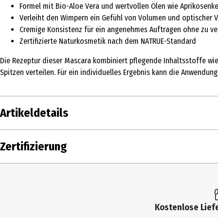
Formel mit Bio-Aloe Vera und wertvollen Ölen wie Aprikosenke
Verleiht den Wimpern ein Gefühl von Volumen und optischer 
Cremige Konsistenz für ein angenehmes Auftragen ohne zu v
Zertifizierte Naturkosmetik nach dem NATRUE-Standard
Die Rezeptur dieser Mascara kombiniert pflegende Inhaltsstoffe wie
Spitzen verteilen. Für ein individuelles Ergebnis kann die Anwendun
Artikeldetails
Inhalt
10 ml
Zertifizierung
Produkttyp
Wimperntusche
Einsatzbereich
Augen
Farbe
BLACK
Kostenlose Liefe