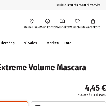
Karriere
Unternehmen
Aktuelles
Service
Meine Filiale
Mein Konto
Prospekte
Wunschliste
Warenkorb
Tiershop
% Sales
Marken
Foto
 Extreme Volume Mascara
4,45 €
445,00 € / 1 l
inkl. MwSt.