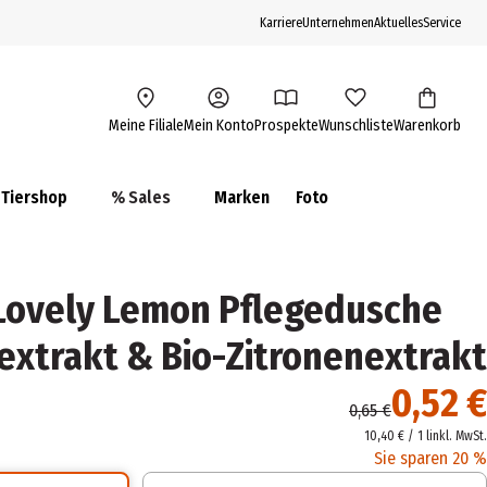
Karriere
Unternehmen
Aktuelles
Service
Meine Filiale
Mein Konto
Prospekte
Wunschliste
Warenkorb
Tiershop
% Sales
Marken
Foto
 Lovely Lemon Pflegedusche
extrakt & Bio-Zitronenextrakt
0,52 €
0,65 €
10,40 € / 1 l
inkl. MwSt.
Sie sparen 20 %