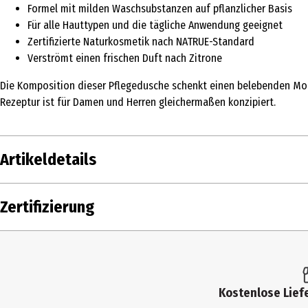
Formel mit milden Waschsubstanzen auf pflanzlicher Basis
Für alle Hauttypen und die tägliche Anwendung geeignet
Zertifizierte Naturkosmetik nach NATRUE-Standard
Verströmt einen frischen Duft nach Zitrone
Die Komposition dieser Pflegedusche schenkt einen belebenden Mome
Rezeptur ist für Damen und Herren gleichermaßen konzipiert.
Artikeldetails
Inhalt
50 ml
Zertifizierung
Produkttyp
Duschgel
Dermatologisch
Ja
getestet
Kostenlose Liefe
Einsatzbereich
Duschen