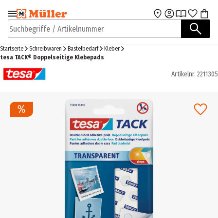
Zur Navigation
Zum Hauptinhalt
springen
springen
Suchbegriffe / Artikelnummer
Startseite
Schreibwaren
Bastelbedarf
Kleber
tesa TACK® Doppelseitige Klebepads
Artikelnr.
2211305