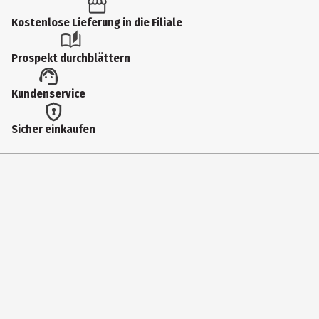
Produkttyp
Kostenlose Lieferung in die Filiale
Kleber
Prospekt durchblättern
Lieferumfang
Kundenservice
72 Stück
Hersteller
Sicher einkaufen
tesa SE
Herstelleradresse
Hugo-Kirchberg-Str. 1, DE-22848 Norderstedt
Kontaktmöglichkeit
www.tesa.com