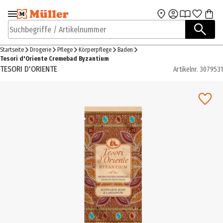
Zur Navigation
Zum Hauptinhalt
springen
springen
Suchbegriffe / Artikelnummer
Startseite
Drogerie
Pflege
Körperpflege
Baden
Tesori d'Oriente Cremebad Byzantium
TESORI D'ORIENTE
Artikelnr.
3079531