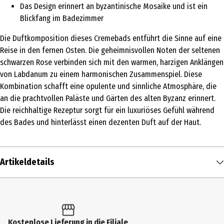
Das Design erinnert an byzantinische Mosaike und ist ein
Blickfang im Badezimmer
Die Duftkomposition dieses Cremebads entführt die Sinne auf eine
Reise in den fernen Osten. Die geheimnisvollen Noten der seltenen
schwarzen Rose verbinden sich mit den warmen, harzigen Anklängen
von Labdanum zu einem harmonischen Zusammenspiel. Diese
Kombination schafft eine opulente und sinnliche Atmosphäre, die
an die prachtvollen Paläste und Gärten des alten Byzanz erinnert.
Die reichhaltige Rezeptur sorgt für ein luxuriöses Gefühl während
des Bades und hinterlässt einen dezenten Duft auf der Haut.
Artikeldetails
Inhalt
40 ml
Produkttyp
Kostenlose Lieferung in die Filiale