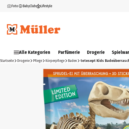
Foto
BabyClub
Lifestyle
Alle Kategorien
Parfümerie
Drogerie
Spielwa
Startseite
Drogerie
Pflege
Körperpflege
Baden
tetesept Kids Badeüberrasc