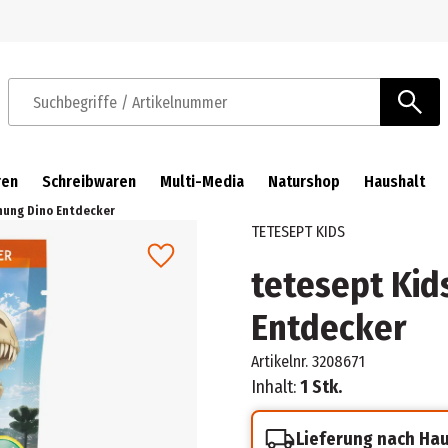
Zur Navigation springen
Zum Hauptinhalt springen
Suchbegriffe / Artikelnummer
ren
Schreibwaren
Multi-Media
Naturshop
Haushalt
hung Dino Entdecker
TETESEPT KIDS
tetesept Kid
Entdecker
Artikelnr.
3208671
Inhalt:
1 Stk.
Lieferung nach Ha