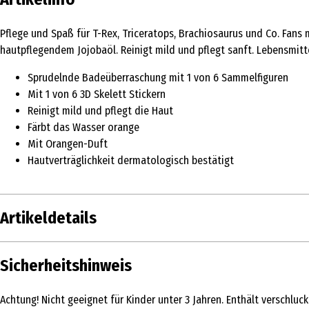
Pflege und Spaß für T-Rex, Triceratops, Brachiosaurus und Co. Fans
hautpflegendem Jojobaöl. Reinigt mild und pflegt sanft. Lebensmitt
Sprudelnde Badeüberraschung mit 1 von 6 Sammelfiguren
Mit 1 von 6 3D Skelett Stickern
Reinigt mild und pflegt die Haut
Färbt das Wasser orange
Mit Orangen-Duft
Hautverträglichkeit dermatologisch bestätigt
Artikeldetails
Inhalt
1 Stk.
Sicherheitshinweis
Produkttyp
Badetabletten
Achtung! Nicht geeignet für Kinder unter 3 Jahren. Enthält verschlu