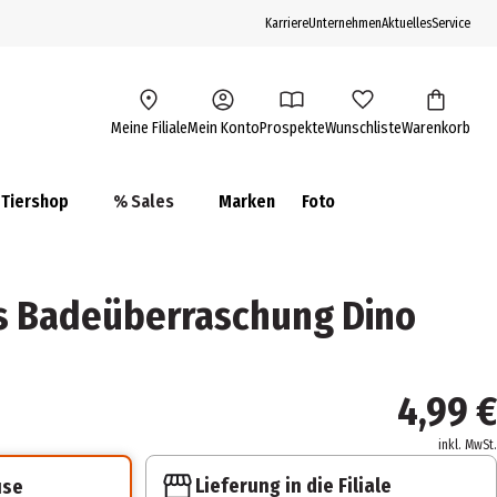
Karriere
Unternehmen
Aktuelles
Service
Meine Filiale
Mein Konto
Prospekte
Wunschliste
Warenkorb
Tiershop
% Sales
Marken
Foto
s Badeüberraschung Dino
4,99 €
inkl. MwSt.
Lieferung in die Filiale
use