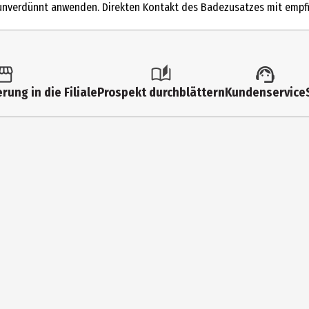
t unverdünnt anwenden. Direkten Kontakt des Badezusatzes mit emp
 ACID, SODIUM CARBONATE, SODIUM SULFATE, SODIUM LAUROYL GLUTA
9140, CITRUS AURANTIUM PEEL OIL, LINALOOL, GERANIOL, CITRAL
efreien. Badewanne mit ausreichend warmem Wasser füllen und das Spr
rung in die Filiale
Prospekt durchblättern
Kundenservice
 Jahren. Enthält verschluckbare Kleinteile - Gefahr des Erstickens u
r Kinder unzugänglich aufbewahren. Badeprodukt nicht unverdünnt 
urt am Main