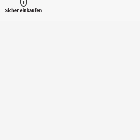
Label
Sicher einkaufen
Capitol
Medium
LP (analog)
Genre
Rock international
Anzahl Medien im Artikel
1
Hersteller
Universal International Music B.V.
Herstelleradresse
s-Gravelandseweg 80, Hilversum, 1217 EW, Netherlands (the)
Kontaktmöglichkeit