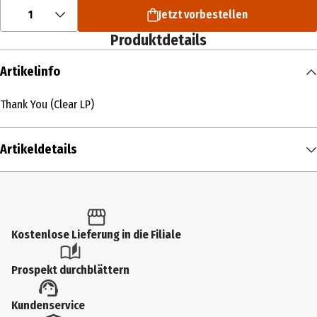
1
Jetzt vorbestellen
Produktdetails
Artikelinfo
Thank You (Clear LP)
Artikeldetails
Inhalt
1 Stk.
Produkttyp
Kostenlose Lieferung in die Filiale
Multimedia
Prospekt durchblättern
Künstler
Kundenservice
Mike D