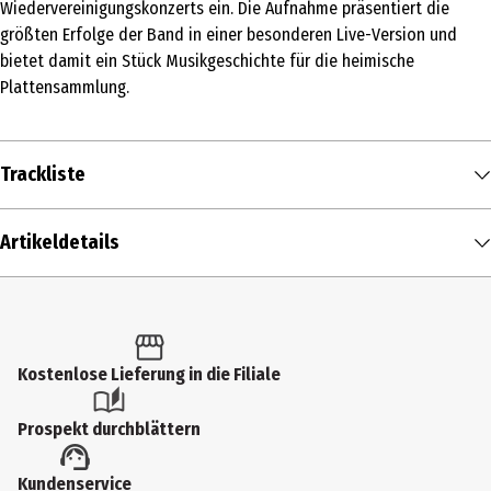
Wiedervereinigungskonzerts ein. Die Aufnahme präsentiert die
größten Erfolge der Band in einer besonderen Live-Version und
bietet damit ein Stück Musikgeschichte für die heimische
Plattensammlung.
Trackliste
DISK 1
Artikeldetails
1
Fleetwood Mac
The Chain (Live)
00:04:54
2
Fleetwood Mac
Dreams (Live)
00:04:15
Inhalt
Everywhere
1 Stk.
3
Fleetwood Mac
00:03:20
(Live)
Produkttyp
Kostenlose Lieferung in die Filiale
4
Fleetwood Mac
Rhiannon (Live)
00:06:31
Multimedia
I'm So Afraid
Prospekt durchblättern
5
Fleetwood Mac
00:07:40
Künstler
(Live)
Kundenservice
Temporary One
Fleetwood Mac