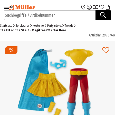
Zur Navigation
Zum Hauptinhalt
springen
springen
Suchbegriffe / Artikelnummer
Startseite
Spielwaren
Kostüme & Partyartikel
Trends
The Elf on the Shelf - MagiFreez™ Polar Hero
Artikelnr.
2990768