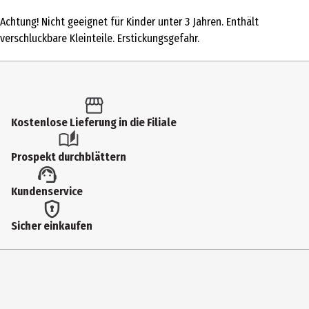
1 Stk.
Achtung! Nicht geeignet für Kinder unter 3 Jahren. Enthält
Produkttyp
verschluckbare Kleinteile. Erstickungsgefahr.
Adventskalender
Altersempfehlung ab
3 Jahre
Kostenlose Lieferung in die Filiale
Zielgruppe
Kindergartenkinder
Prospekt durchblättern
Hersteller
Kundenservice
HCM Kinzel GmbH
Herstelleradresse
Sicher einkaufen
Felix Wankel Straße 74374 Zaberfeld
Kontaktmöglichkeit
https://shop.hcm-kinzel.de/