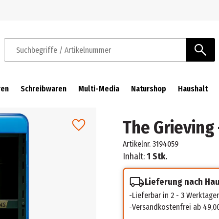
Zur Navigation springen
Zum Hauptinhalt springen
Suchbegriffe / Artikelnummer
ren
Schreibwaren
Multi-Media
Naturshop
Haushalt
The Grieving
Artikelnr.
3194059
Inhalt:
1 Stk.
Lieferung nach Ha
Lieferbar in 2 - 3 Werktage
Versandkostenfrei ab 49,0