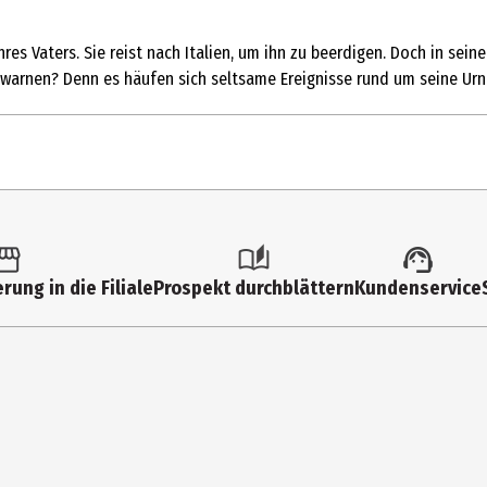
res Vaters. Sie reist nach Italien, um ihn zu beerdigen. Doch in sein
e warnen? Denn es häufen sich seltsame Ereignisse rund um seine U
1 Stk.
16
rung in die Filiale
Prospekt durchblättern
Kundenservice
Multimedia
1080p|HD|2391|Widescreen
0
Trailer
Horror|thriller__krimi|Mystery