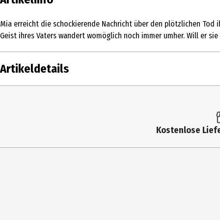
Mia erreicht die schockierende Nachricht über den plötzlichen Tod ih
Geist ihres Vaters wandert womöglich noch immer umher. Will er si
Artikeldetails
Inhalt
Altersfreigabe
Kostenlose Liefe
Produkttyp
Bildformat
Anzahl Bonusdiscs
Zusatzinfos / Bonusmaterial beim Film dabei
Hauptgenre