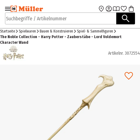
Zur Navigation
Zum Hauptinhalt
springen
springen
Suchbegriffe / Artikelnummer
Startseite
Spielwaren
Bauen & Konstruieren
Spiel- & Sammelfiguren
The Noble Collection - Harry Potter - Zauberstäbe - Lord Voldemort
Character Wand
Artikelnr.
3072554