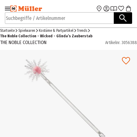
Zur Navigation
Zum Hauptinhalt
springen
springen
Suchbegriffe / Artikelnummer
Startseite
Spielwaren
Kostüme & Partyartikel
Trends
The Noble Collection - Wicked - Glinda’s Zauberstab
THE NOBLE COLLECTION
Artikelnr.
3056388