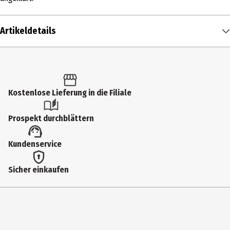
Artikeldetails
Inhalt
1 Stk.
Altersfreigabe
Kostenlose Lieferung in die Filiale
18
Prospekt durchblättern
Produkttyp
Kundenservice
Multimedia
Bildformat
Sicher einkaufen
1851|169
Anzahl Bonusdiscs
0