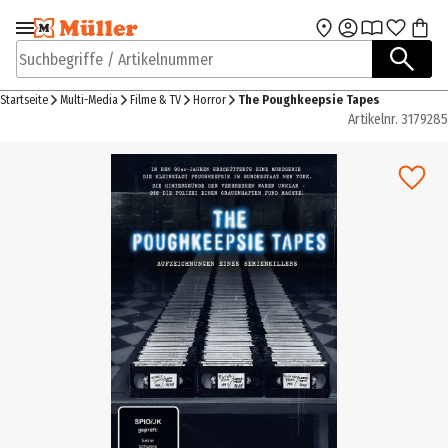
Zur Navigation
Zum Hauptinhalt
springen
springen
Suchbegriffe / Artikelnummer
Startseite
Multi-Media
Filme & TV
Horror
The Poughkeepsie Tapes
Artikelnr.
3179285