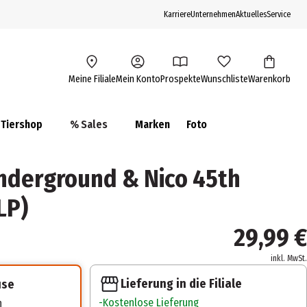
Karriere
Unternehmen
Aktuelles
Service
Meine Filiale
Mein Konto
Prospekte
Wunschliste
Warenkorb
Tiershop
% Sales
Marken
Foto
nderground & Nico 45th
LP)
29,99 €
inkl. MwSt.
Lieferung in die Filiale
use
Kostenlose Lieferung
n