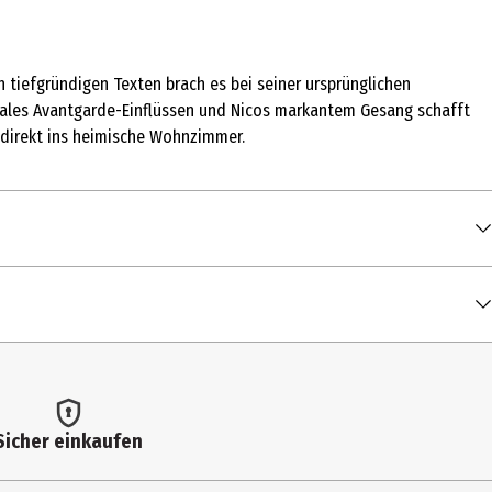
 tiefgründigen Texten brach es bei seiner ursprünglichen
n Cales Avantgarde-Einflüssen und Nicos markantem Gesang schafft
 direkt ins heimische Wohnzimmer.
00:02:56
00:04:45
00:02:39
00:05:14
00:04:23
Sicher einkaufen
00:06:00