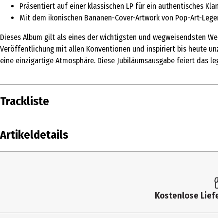
Präsentiert auf einer klassischen LP für ein authentisches Kla
Mit dem ikonischen Bananen-Cover-Artwork von Pop-Art-Leg
Dieses Album gilt als eines der wichtigsten und wegweisendsten Wer
Veröffentlichung mit allen Konventionen und inspiriert bis heute 
eine einzigartige Atmosphäre. Diese Jubiläumsausgabe feiert das l
Trackliste
DISK
1
Velvet Underground, The / Nico
Artikeldetails
1
2
Velvet Underground, The / Nico
3
Velvet Underground, The / Nico
Inhalt
1 S
4
Velvet Underground, The / Nico
Produkttyp
Mu
5
Velvet Underground, The / Nico
Kostenlose Liefe
Künstler
Th
6
Velvet Underground, The / Nico