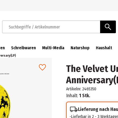
Zur Navigation springen
Zum Hauptinhalt springen
Suchbegriffe / Artikelnummer
ren
Schreibwaren
Multi-Media
Naturshop
Haushalt
ersary(LP)
The Velvet U
Anniversary(
Artikelnr.
2465350
Inhalt:
1 Stk.
Lieferung nach Ha
Lieferbar in 2 - 3 Werktage