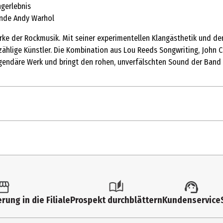
ngerlebnis
ende Andy Warhol
ke der Rockmusik. Mit seiner experimentellen Klangästhetik und den
unzählige Künstler. Die Kombination aus Lou Reeds Songwriting, Joh
egendäre Werk und bringt den rohen, unverfälschten Sound der Band
Sunday Morning
I'm Waiting For The Man
Femme Fatale
tk.
Venus In Furs
ltimedia
Run Run Run
rung in die Filiale
Prospekt durchblättern
Kundenservice
e Velvet Underground / Nico
All Tomorrow's Parties