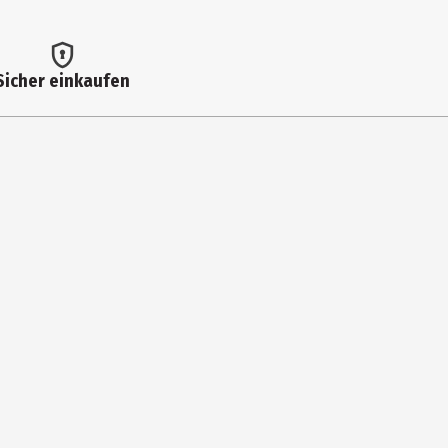
Sicher einkaufen
media
spiel
ndo Switch
spiel