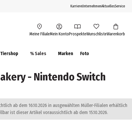
Karriere
Unternehmen
Aktuelles
Service
Meine Filiale
Mein Konto
Prospekte
Wunschliste
Warenkorb
Tiershop
% Sales
Marken
Foto
Bakery - Nintendo Switch
chtlich ab dem 16.10.2026 in ausgewählten Müller-Filialen erhältlich
llbar ist dieser Artikel voraussichtlich ab dem 15.10.2026.