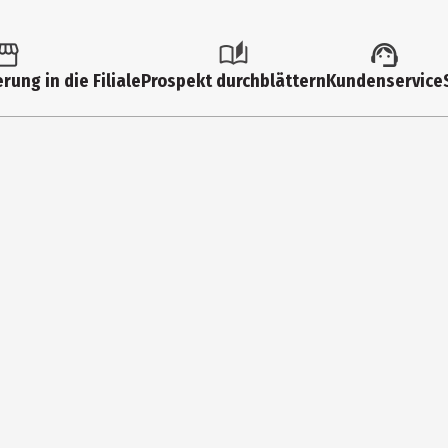
1 Stk.
FSK 6
rung in die Filiale
Prospekt durchblättern
Kundenservice
Multi
0
Nein
Nein
Rollen
Nein
Nein
Ninte
Rollen