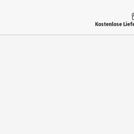
Inhalt
Altersfreigabe
Kostenlose Liefe
Produkttyp
Anzahl Bonusdiscs
Virtual Reality
addOn
Hauptgenre
Spiel online fähig
Benötigt Online Registrierung
System
Basisgenre