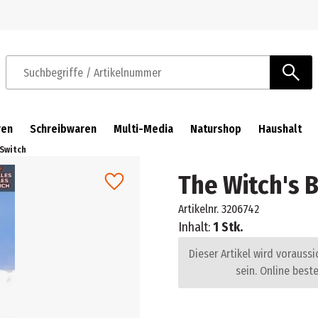
Zur Navigation springen
Zum Hauptinhalt springen
Suchbegriffe / Artikelnummer
ren
Schreibwaren
Multi-Media
Naturshop
Haushalt
 Switch
The Witch's 
Artikelnr.
3206742
Inhalt:
1 Stk.
Dieser Artikel wird voraussi
sein. Online beste