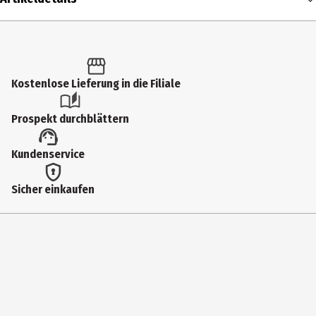
Inhalt
1 Stk.
Produkttyp
Kostenlose Lieferung in die Filiale
Isolierkannen
Prospekt durchblättern
Fassungsvermögen
Kundenservice
0.35 l
Gewicht
Sicher einkaufen
213 g
Farbe
teal polished
Höhe
12.1 cm