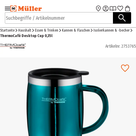
Zur Navigation
Zum Hauptinhalt
springen
springen
Suchbegriffe / Artikelnummer
Startseite
Haushalt
Essen & Trinken
Kannen & Flaschen
Isolierkannen & -becher
ThermoCafé Desktop Cup 0,35l
Artikelnr.
2753765