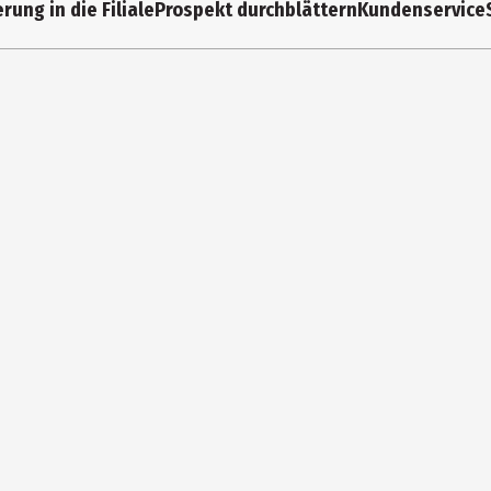
rung in die Filiale
Prospekt durchblättern
Kundenservice
amid Europe GmbH
ter-Gropius-Allee 1, 68519 Viernheim
ps://pyramidinternational.com/pages/contact