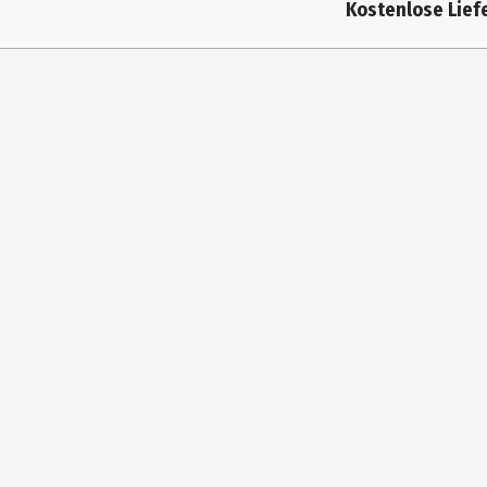
Kostenlose Liefe
Hersteller
Pyr
Herstelleradresse
Wal
Kontaktmöglichkeit
htt