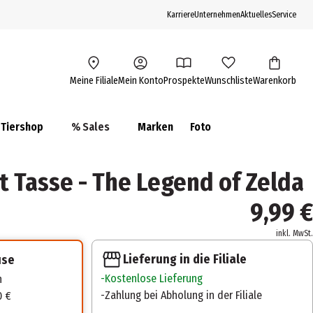
Karriere
Unternehmen
Aktuelles
Service
Meine Filiale
Mein Konto
Prospekte
Wunschliste
Warenkorb
Tiershop
% Sales
Marken
Foto
 Tasse - The Legend of Zelda
9,99 €
inkl. MwSt.
Lieferung in die Filiale
use
Kostenlose Lieferung
n
Zahlung bei Abholung in der Filiale
0 €