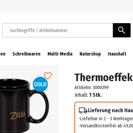
Zur Navigation springen
Zum Hauptinhalt springen
Suchbegriffe / Artikelnummer
ren
Schreibwaren
Multi-Media
Naturshop
Haushalt
Thermoeffekt
Artikelnr.
3000399
Inhalt:
1 Stk.
Lieferung nach Ha
Lieferbar in 2 - 3 Werktage
Versandkostenfrei ab 49,0