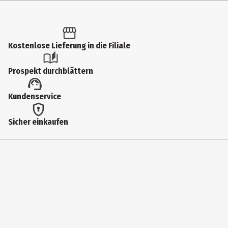
Inhalt
1 Stk.
Produkttyp
Kostenlose Lieferung in die Filiale
Isolierkannen
Prospekt durchblättern
Breite
Kundenservice
8 cm
Fassungsvermögen
Sicher einkaufen
0.75 l
Geeignet für
Spuelmaschinen
Gewicht
520 g
Höhe