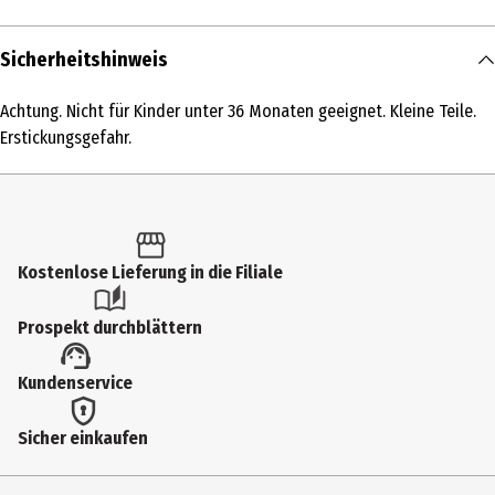
Inhalt
Sicherheitshinweis
1 Stk.
Achtung. Nicht für Kinder unter 36 Monaten geeignet. Kleine Teile.
Produkttyp
Erstickungsgefahr.
Denkspiele
Altersempfehlung ab
5 Jahre
Kostenlose Lieferung in die Filiale
Zielgruppe
Kindergartenkinder|Grundschüler
Prospekt durchblättern
Hersteller
Kundenservice
Ravensburger Verlag GmbH
Herstelleradresse
Sicher einkaufen
Robert - Bosch - Str. 1 88214 Ravensburg