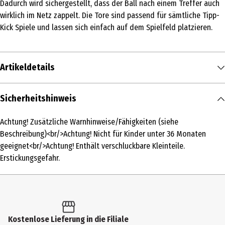
Dadurch wird sichergestellt, dass der Ball nach einem Treffer auch
wirklich im Netz zappelt. Die Tore sind passend für sämtliche Tipp-
Kick Spiele und lassen sich einfach auf dem Spielfeld platzieren.
Artikeldetails
Inhalt
Sicherheitshinweis
1 Stk.
Achtung! Zusätzliche Warnhinweise/Fähigkeiten (siehe
Produkttyp
Beschreibung)<br/>Achtung! Nicht für Kinder unter 36 Monaten
Sportspiele
geeignet<br/>Achtung! Enthält verschluckbare Kleinteile.
Erstickungsgefahr.
Altersempfehlung ab
6 Jahre
Altersempfehlung bis
99 Jahre
Kostenlose Lieferung in die Filiale