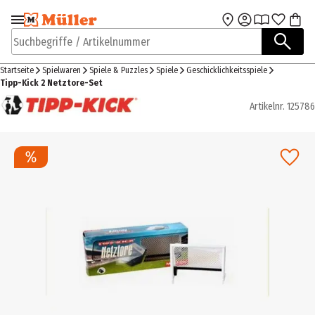
Zur Navigation
Zum Hauptinhalt
springen
springen
Suchbegriffe / Artikelnummer
Startseite
Spielwaren
Spiele & Puzzles
Spiele
Geschicklichkeitsspiele
Tipp-Kick 2 Netztore-Set
Artikelnr.
125786