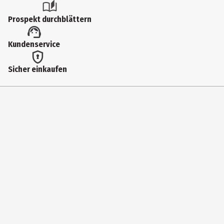
Anleitungssprache
Prospekt durchblättern
de
Artikelnummer des Herstellers
Kundenservice
017029
Sicher einkaufen
Lizenz (spw)
Tipp-Kick Zubehör
Materialdetails
Kunststoff
Zielgruppe
Erwachsene|Grundschüler|Jugendliche
Hersteller
TIPP-KICK GmbH
Herstelleradresse