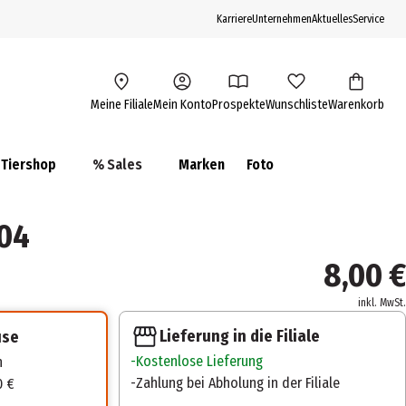
Karriere
Unternehmen
Aktuelles
Service
Meine Filiale
Mein Konto
Prospekte
Wunschliste
Warenkorb
Tiershop
% Sales
Marken
Foto
 04
8,00 €
inkl. MwSt.
Lieferung in die Filiale
use
Kostenlose Lieferung
n
Zahlung bei Abholung in der Filiale
0 €