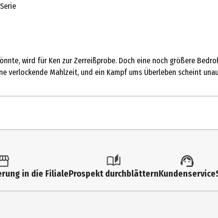
Serie
könnte, wird für Ken zur Zerreißprobe. Doch eine noch größere Bedr
eine verlockende Mahlzeit, und ein Kampf ums Überleben scheint unau
tk.
mics & Mangas
rung in die Filiale
Prospekt durchblättern
Kundenservice
ida, Sui