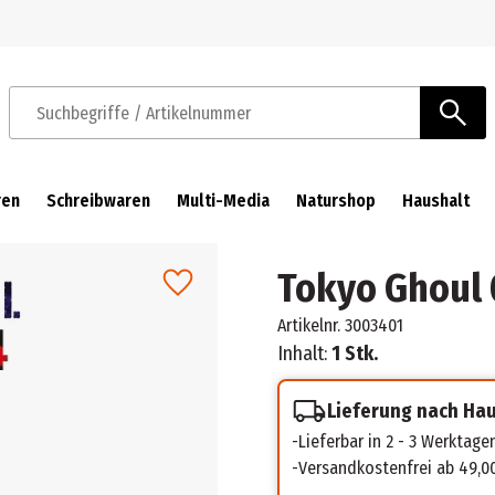
Zur Navigation springen
Zum Hauptinhalt springen
Suchbegriffe / Artikelnummer
ren
Schreibwaren
Multi-Media
Naturshop
Haushalt
Tokyo Ghoul
Artikelnr.
3003401
Inhalt:
1 Stk.
Lieferung nach Ha
Lieferbar in 2 - 3 Werktage
Versandkostenfrei ab 49,0