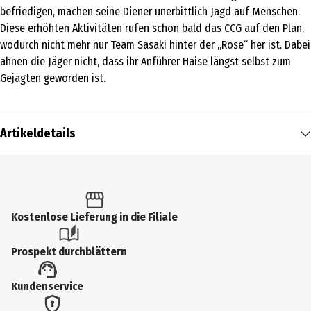
befriedigen, machen seine Diener unerbittlich Jagd auf Menschen.
Diese erhöhten Aktivitäten rufen schon bald das CCG auf den Plan,
wodurch nicht mehr nur Team Sasaki hinter der „Rose“ her ist. Dabei
ahnen die Jäger nicht, dass ihr Anführer Haise längst selbst zum
Gejagten geworden ist.
Artikeldetails
Inhalt
1 Stk.
Produkttyp
Kostenlose Lieferung in die Filiale
Comics & Mangas
Prospekt durchblättern
Auflage
Kundenservice
2
Autor