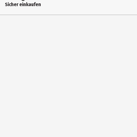
Sicher einkaufen
Ishida, Sui
Einband
Kartoniert
Erscheinungsjahr
2017
Seitenzahl
228
Verlag
Crunchyroll Manga ein Imprint der Crunchyroll SA
Hersteller
Crunchyroll GmbH
Herstelleradresse
Spreeufer 5, 10178 Berlin