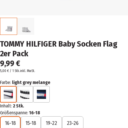
TOMMY HILFIGER Baby Socken Flag
2er Pack
9,99 €
5,00 € / 1 Stk.
inkl. MwSt.
Farbe:
light grey melange
Inhalt:
2 Stk.
Größenspanne:
16-18
16-18
15-18
19-22
23-26