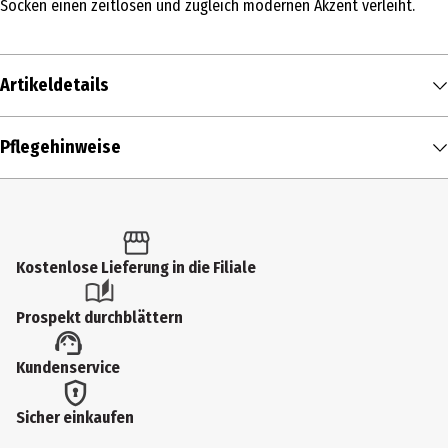
Socken einen zeitlosen und zugleich modernen Akzent verleiht.
Artikeldetails
Inhalt
Pflegehinweise
1 Stk.
Produkttyp
Socken
Kostenlose Lieferung in die Filiale
Größenspanne
39-42
Prospekt durchblättern
Farbe
Kundenservice
Black
Materialdetails
Sicher einkaufen
42% Baumwolle; 29% Wolle; 26% Lyocell; 2% Elasthan; 1%