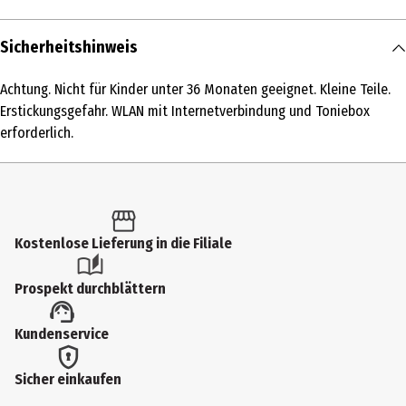
Inhalt
Sicherheitshinweis
1 Stk.
Achtung. Nicht für Kinder unter 36 Monaten geeignet. Kleine Teile.
Produkttyp
Erstickungsgefahr. WLAN mit Internetverbindung und Toniebox
CD Player & sonstige Audiogeräte
erforderlich.
Altersempfehlung ab
4 Jahre
Artikelnummer des Herstellers
Kostenlose Lieferung in die Filiale
11001873
Hersteller
Prospekt durchblättern
tonies GmbH
Kundenservice
Herstelleradresse
Oststr. 119 40210 Düsseldorf
Sicher einkaufen