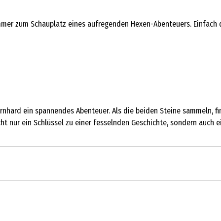
immer zum Schauplatz eines aufregenden Hexen-Abenteuers. Einfach d
ernhard ein spannendes Abenteuer. Als die beiden Steine sammeln, f
cht nur ein Schlüssel zu einer fesselnden Geschichte, sondern auch e
1 Stk.
CD Player & sonstige Audiogeräte