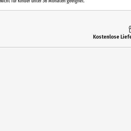
Nicht für Kinder unter 36 Monaten geeignet.
Altersempfehlung ab
Artikelnummer des Herstellers
Besonderheiten
Kostenlose Liefe
Lizenz (spw)
Zielgruppe
Hersteller
Herstelleradresse
Kontaktmöglichkeit