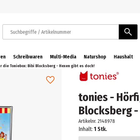
Zur Navigation springen
Zum Hauptinhalt springen
Suchbegriffe / Artikelnummer
ren
Schreibwaren
Multi-Media
Naturshop
Haushalt
ür die Toniebox: Bibi Blocksberg - Hexen gibt es doch!
tonies - Hörf
Blocksberg -
Artikelnr.
2148978
Inhalt:
1 Stk.