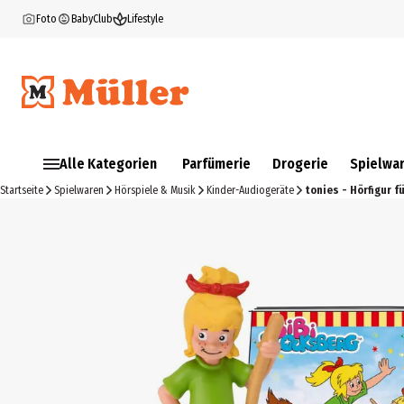
Foto
BabyClub
Lifestyle
Alle Kategorien
Parfümerie
Drogerie
Spielwa
Startseite
Spielwaren
Hörspiele & Musik
Kinder-Audiogeräte
tonies - Hörfigur f