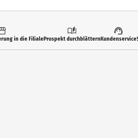
4 Jahre
01-0012
Magnethaftend, handbemalt, integrierter NFC-Chip,
rung in die Filiale
Prospekt durchblättern
Kundenservice
Bibi Blocksberg
Kindergartenkinder|Grundschüler
tonies GmbH
Oststr. 119 40210 Düsseldorf
https://tonies.com/de-de/