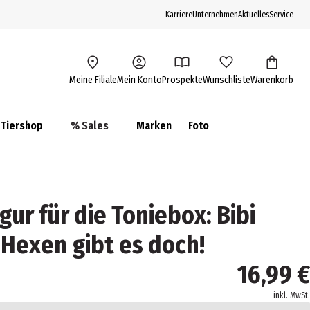
Karriere
Unternehmen
Aktuelles
Service
Meine Filiale
Mein Konto
Prospekte
Wunschliste
Warenkorb
Tiershop
% Sales
Marken
Foto
igur für die Toniebox: Bibi
 Hexen gibt es doch!
16,99 €
inkl. MwSt.