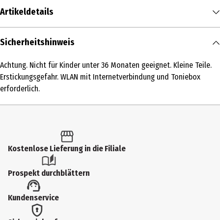
Artikeldetails
Inhalt
Sicherheitshinweis
1 Stk.
Achtung. Nicht für Kinder unter 36 Monaten geeignet. Kleine Teile.
Produkttyp
Erstickungsgefahr. WLAN mit Internetverbindung und Toniebox
CD Player & sonstige Audiogeräte
erforderlich.
Altersempfehlung ab
5 Jahre
Lizenz (spw)
Kostenlose Lieferung in die Filiale
Tierisch
Zielgruppe
Prospekt durchblättern
Kindergartenkinder|Grundschüler
Kundenservice
Hersteller