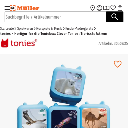
Zur Navigation
Zum Hauptinhalt
springen
springen
Suchbegriffe / Artikelnummer
Startseite
Spielwaren
Hörspiele & Musik
Kinder-Audiogeräte
tonies - Hörfigur für die Toniebox: Clever Tonies: Tierisch: Extrem
Artikelnr.
3050835