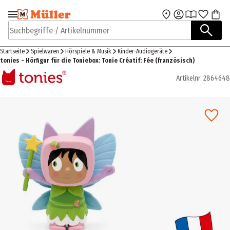
Zur Navigation
Zum Hauptinhalt
springen
springen
Suchbegriffe / Artikelnummer
Startseite
Spielwaren
Hörspiele & Musik
Kinder-Audiogeräte
tonies - Hörfigur für die Toniebox: Tonie Créatif: Fée (französisch)
Artikelnr.
2864648