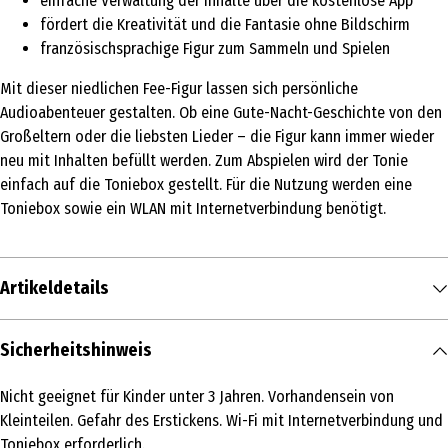
einfache Verwaltung der Inhalte über die kostenlose App
fördert die Kreativität und die Fantasie ohne Bildschirm
französischsprachige Figur zum Sammeln und Spielen
Mit dieser niedlichen Fee-Figur lassen sich persönliche
Audioabenteuer gestalten. Ob eine Gute-Nacht-Geschichte von den
Großeltern oder die liebsten Lieder – die Figur kann immer wieder
neu mit Inhalten befüllt werden. Zum Abspielen wird der Tonie
einfach auf die Toniebox gestellt. Für die Nutzung werden eine
Toniebox sowie ein WLAN mit Internetverbindung benötigt.
Artikeldetails
Inhalt
Sicherheitshinweis
1 Stk.
Nicht geeignet für Kinder unter 3 Jahren. Vorhandensein von
Produkttyp
Kleinteilen. Gefahr des Erstickens. Wi-Fi mit Internetverbindung und
CD Player & sonstige Audiogeräte
Toniebox erforderlich.