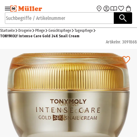
Zur Navigation
Zum Hauptinhalt
springen
springen
Suchbegriffe / Artikelnummer
Startseite
Drogerie
Pflege
Gesichtspflege
Tagespflege
TONYMOLY Intense Care Gold 24K Snail Cream
Artikelnr.
3091868