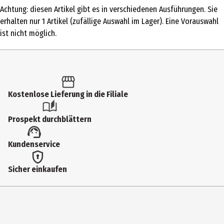
Achtung: diesen Artikel gibt es in verschiedenen Ausführungen. Sie
Produkttyp
erhalten nur 1 Artikel (zufällige Auswahl im Lager). Eine Vorauswahl
Gelschreiber
ist nicht möglich.
Altersempfehlung ab
5 Jahre
Breite
Kostenlose Lieferung in die Filiale
2.2 cm
Höhe
Prospekt durchblättern
14.5 cm
Kundenservice
Tiefe
1.6 cm
Sicher einkaufen
Hersteller
Depesche Vertrieb GmbH&Co. KG