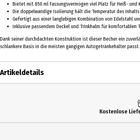
Bietet mit 850 ml Fassungsvermögen viel Platz für Heiß- und 
Die doppelwandige Isolierung hält die Temperatur des Inhalts
Gefertigt aus einer langlebigen Kombination von Edelstahl un
Inklusive passendem Deckel und Trinkhalm für komfortablen 
Dank seiner durchdachten Konstruktion ist dieser Becher ein zuver
schlankere Basis in die meisten gängigen Autogetränkehalter passt. 
Artikeldetails
Inhalt
1 Stk.
Produkttyp
Trinkflaschen
Kostenlose Liefe
Breite
8 cm
Fassungsvermögen
850 ml