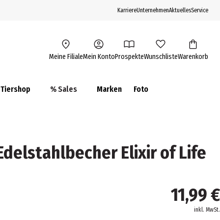
Karriere
Unternehmen
Aktuelles
Service
Meine Filiale
Mein Konto
Prospekte
Wunschliste
Warenkorb
Tiershop
% Sales
Marken
Foto
elstahlbecher Elixir of Life
11,99 €
inkl. MwSt.