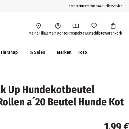
Karriere
Unternehmen
Aktuelles
Service
Meine Filiale
Mein Konto
Prospekte
Wunschliste
Warenkorb
Tiershop
% Sales
Marken
Foto
ick Up Hundekotbeutel
Rollen a´20 Beutel Hunde Kot
1,99 €