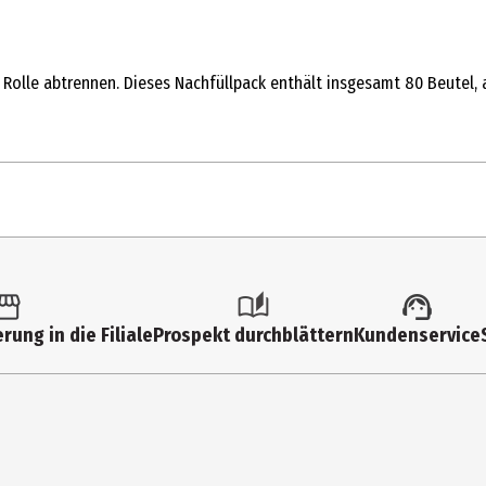
olle abtrennen. Dieses Nachfüllpack enthält insgesamt 80 Beutel, auf
4 Stk.
Kotbeutel & Taschen
rung in die Filiale
Prospekt durchblättern
Kundenservice
Hund
TRIXIE Heimtierbedarf GmbH&Co. KG
Industriestraße 32, 24963 Tarp
www.trixie.de