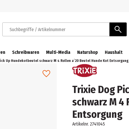
Zur Navigation springen
Zum Hauptinhalt springen
Suchbegriffe / Artikelnummer
ren
Schreibwaren
Multi-Media
Naturshop
Haushalt
Pick Up Hundekotbeutel schwarz M 4 Rollen a´20 Beutel Hunde Kot Entsorgung
Trixie Dog P
schwarz M 4 
Entsorgung
Artikelnr.
2741045