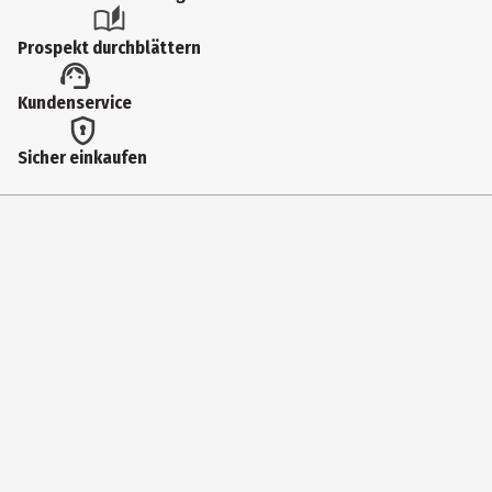
Geschenkverpackungen
Prospekt durchblättern
Lieferumfang
Kundenservice
7mmx30m-Knäuel
Sicher einkaufen