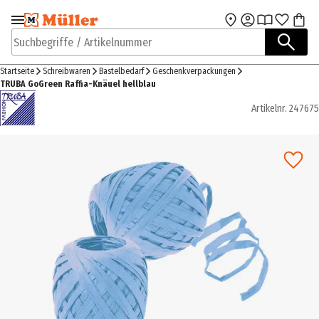
Zur Navigation
Zum Hauptinhalt
springen
springen
Suchbegriffe / Artikelnummer
Startseite
Schreibwaren
Bastelbedarf
Geschenkverpackungen
TRUBA GoGreen Raffia-Knäuel hellblau
Artikelnr.
247675