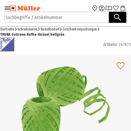
Zur Navigation
Zum Hauptinhalt
springen
springen
Suchbegriffe / Artikelnummer
Startseite
Schreibwaren
Bastelbedarf
Geschenkverpackungen
TRUBA GoGreen Raffia-Knäuel hellgrün
Artikelnr.
247673