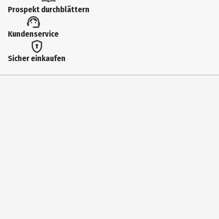
Geschenkverpackungen
Prospekt durchblättern
Lieferumfang
Kundenservice
7mmx30m-Knäuel
Sicher einkaufen